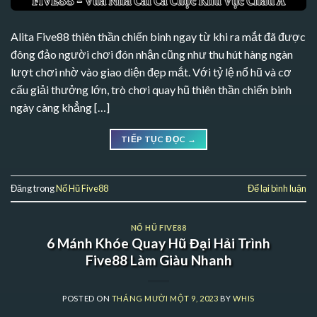
Alita Five88 thiên thần chiến binh ngay từ khi ra mắt đã được
đông đảo người chơi đón nhận cũng như thu hút hàng ngàn
lượt chơi nhờ vào giao diện đẹp mắt. Với tỷ lệ nổ hũ và cơ
cấu giải thưởng lớn, trò chơi quay hũ thiên thần chiến binh
ngày càng khẳng […]
TIẾP TỤC ĐỌC
→
Đăng trong
Nổ Hũ Five88
Để lại bình luận
NỔ HŨ FIVE88
6 Mánh Khóe Quay Hũ Đại Hải Trình
Five88 Làm Giàu Nhanh
POSTED ON
THÁNG MƯỜI MỘT 9, 2023
BY
WHIS