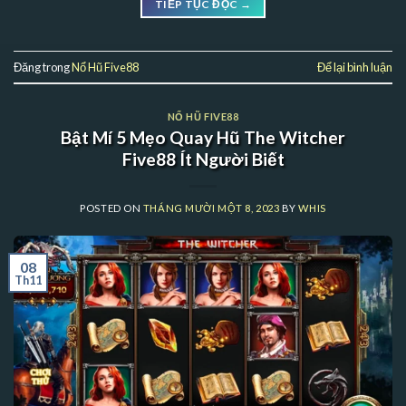
TIẾP TỤC ĐỌC
→
Đăng trong
Nổ Hũ Five88
Để lại bình luận
NỔ HŨ FIVE88
Bật Mí 5 Mẹo Quay Hũ The Witcher
Five88 Ít Người Biết
POSTED ON
THÁNG MƯỜI MỘT 8, 2023
BY
WHIS
08
Th11