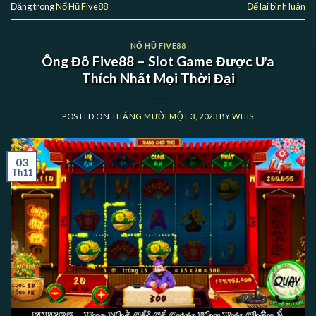
Đăng trong
Nổ Hũ Five88
Để lại bình luận
NỔ HŨ FIVE88
Ông Đồ Five88 – Slot Game Được Ưa
Thích Nhất Mọi Thời Đại
POSTED ON
THÁNG MƯỜI MỘT 3, 2023
BY
WHIS
03
Th11