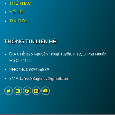
THỂ THAO
NỔ HŨ
TIN TỨC
THÔNG TIN LIÊN HỆ
ĐỊA CHỈ: 126 Nguyễn Trọng Tuyển, P. 12, Q. Phú Nhuận,
Hồ Chí Minh
PHONE: 0989456889
EMAIL:
five88agency@gmail.com