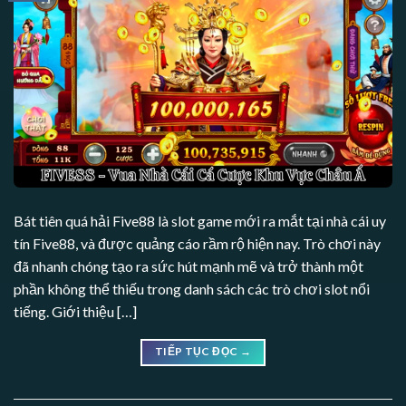
Bát tiên quá hải Five88 là slot game mới ra mắt tại nhà cái uy
tín Five88, và được quảng cáo rầm rộ hiện nay. Trò chơi này
đã nhanh chóng tạo ra sức hút mạnh mẽ và trở thành một
phần không thể thiếu trong danh sách các trò chơi slot nổi
tiếng. Giới thiệu […]
TIẾP TỤC ĐỌC
→