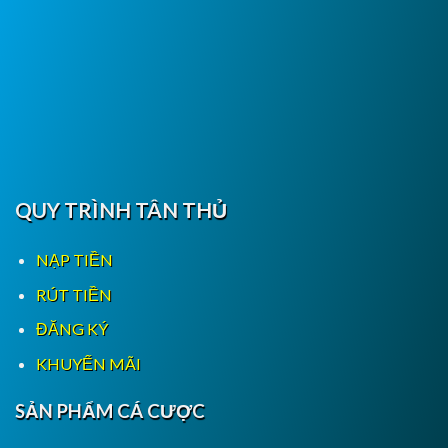
QUY TRÌNH TÂN THỦ
NẠP TIỀN
RÚT TIỀN
ĐĂNG KÝ
KHUYẾN MÃI
SẢN PHẨM CÁ CƯỢC