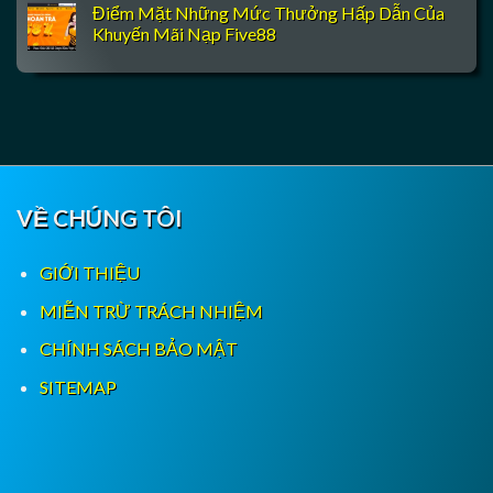
Điểm Mặt Những Mức Thưởng Hấp Dẫn Của
Khuyến Mãi Nạp Five88
VỀ CHÚNG TÔI
GIỚI THIỆU
MIỄN TRỪ TRÁCH NHIỆM
CHÍNH SÁCH BẢO MẬT
SITEMAP