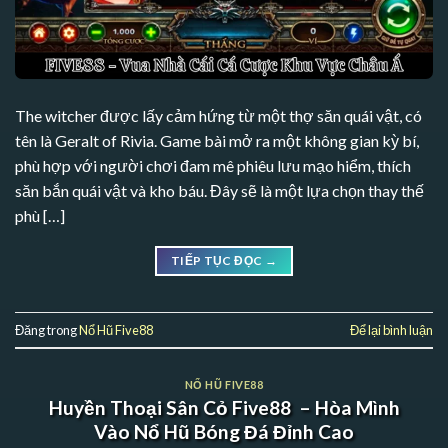
The witcher được lấy cảm hứng từ một thợ săn quái vật, có
tên là Geralt of Rivia. Game bài mở ra một không gian kỳ bí,
phù hợp với người chơi đam mê phiêu lưu mạo hiểm, thích
săn bắn quái vật và kho báu. Đây sẽ là một lựa chọn thay thế
phù […]
TIẾP TỤC ĐỌC
→
Đăng trong
Nổ Hũ Five88
Để lại bình luận
NỔ HŨ FIVE88
Huyền Thoại Sân Cỏ Five88 – Hòa Mình
Vào Nổ Hũ Bóng Đá Đỉnh Cao