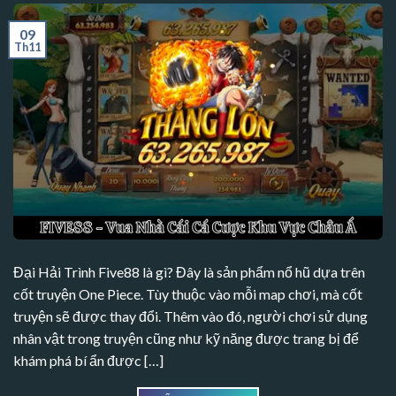
09
Th11
Đại Hải Trình Five88 là gì? Đây là sản phẩm nổ hũ dựa trên
cốt truyện One Piece. Tùy thuộc vào mỗi map chơi, mà cốt
truyện sẽ được thay đổi. Thêm vào đó, người chơi sử dụng
nhân vật trong truyện cũng như kỹ năng được trang bị để
khám phá bí ẩn được […]