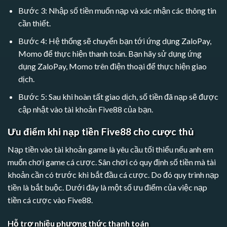
Bước 3: Nhập số tiền muốn nạp và xác nhận các thông tin
cần thiết.
Bước 4: Hệ thống sẽ chuyển bạn tới ứng dụng ZaloPay,
Momo để thực hiện thanh toán. Bạn hãy sử dụng ứng
dụng ZaloPay, Momo trên điện thoại để thực hiện giao
dịch.
Bước 5: Sau khi hoàn tất giao dịch, số tiền đã nạp sẽ được
cập nhật vào tài khoản Five88 của bạn.
Ưu điểm khi nạp tiền Five88 cho cược thủ
Nạp tiền vào tài khoản game là yêu cầu tối thiểu nếu anh em
muốn chơi game cá cược. Sân chơi có quy định số tiền mà tài
khoản cần có trước khi bắt đầu cá cược. Do đó quy trình nạp
tiền là bắt buộc. Dưới đây là một số ưu điểm của việc nạp
tiền cá cược vào Five88.
Hỗ trợ nhiều phương thức thanh toán