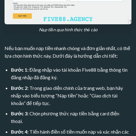
Nạp tiền qua hình thức thẻ cào
Nếu bạn muốn nạp tiền nhanh chóng và đơn giản nhất, có thể
lựa chọn hình thức này. Dưới đây là hướng dẫn chi tiết:
Bước 1:
Đăng nhập vào tài khoản Five88 bằng thông tin
đăng nhập đã đăng ký.
Bước 2:
Trong giao diện chính của trang web, bạn hãy
nhấp vào biểu tượng “Nạp tiền” hoặc “Giao dịch tài
khoản” để tiếp tục.
Bước 3:
Chọn phương thức nạp tiền bằng card điện
thoại.
Bước 4:
Tiến hành điền số tiền muốn nạp và xác nhận các