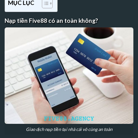
MỤC LỤC
Nạp tiền Five88 có an toàn không?
Giao dịch nạp tiền tại nhà cái vô cùng an toàn