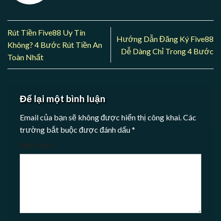
Rút Tiền Five88 Uy Tín
Hướng Dẫn Đăng Ký Five88
Không? 4 Bước Rút Tiền An
Dễ Dàng Chỉ Trong 4 Bước
Toàn Nhất
Để lại một bình luận
Email của bạn sẽ không được hiển thị công khai.
Các
trường bắt buộc được đánh dấu
*
Bình luận
*