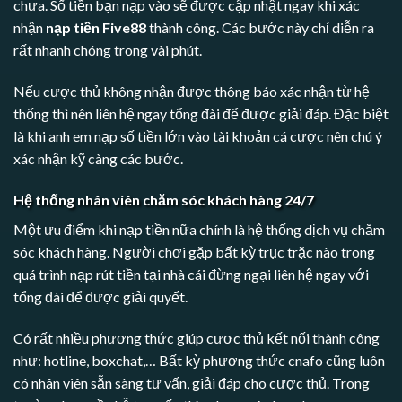
chưa. Số tiền bạn nạp vào sẽ được cập nhật ngay khi xác
nhận
nạp tiền Five88
thành công. Các bước này chỉ diễn ra
rất nhanh chóng trong vài phút.
Nếu cược thủ không nhận được thông báo xác nhận từ hệ
thống thì nên liên hệ ngay tổng đài để được giải đáp. Đặc biệt
là khi anh em nạp số tiền lớn vào tài khoản cá cược nên chú ý
xác nhận kỹ càng các bước.
Hệ thống nhân viên chăm sóc khách hàng 24/7
Một ưu điểm khi nạp tiền nữa chính là hệ thống dịch vụ chăm
sóc khách hàng. Người chơi gặp bất kỳ trục trặc nào trong
quá trình nạp rút tiền tại nhà cái đừng ngại liên hệ ngay với
tổng đài để được giải quyết.
Có rất nhiều phương thức giúp cược thủ kết nối thành công
như: hotline, boxchat,… Bất kỳ phương thức cnafo cũng luôn
có nhân viên sẵn sàng tư vấn, giải đáp cho cược thủ. Trong