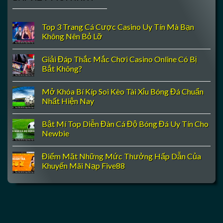
Top 3 Trang Cá Cược Casino Uy Tín Mà Bạn
Không Nên Bỏ Lỡ
Giải Đáp Thắc Mắc Chơi Casino Online Có Bị
Bắt Không?
Mở Khóa Bí Kíp Soi Kèo Tài Xỉu Bóng Đá Chuẩn
Nhất Hiện Nay
Bật Mí Top Diễn Đàn Cá Độ Bóng Đá Uy Tín Cho
Newbie
Điểm Mặt Những Mức Thưởng Hấp Dẫn Của
Khuyến Mãi Nạp Five88