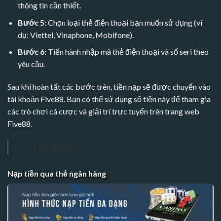
thông tin cần thiết.
Bước 5:
Chọn loại thẻ điện thoại bạn muốn sử dụng (ví
dụ: Viettel, Vinaphone, Mobifone).
Bước 6:
Tiến hành nhập mã thẻ điện thoại và số seri theo
yêu cầu.
Sau khi hoàn tất các bước trên, tiền nạp sẽ được chuyển vào
tài khoản Five88. Bạn có thể sử dụng số tiền này để tham gia
các trò chơi cá cược và giải trí trực tuyến trên trang web
Five88.
XEM THÊM:
Nạp tiền qua thẻ ngân hàng