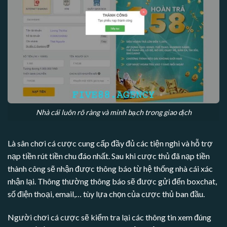
Nhà cái luôn rõ ràng và minh bạch trong giao dịch
Là sân chơi cá cược cung cấp đầy đủ các tiện nghi và hỗ trợ
nạp tiền rút tiền chu đáo nhất. Sau khi cược thủ đã nạp tiền
thành công sẽ nhận được thông báo từ hệ thống nhà cái xác
nhận lại. Thông thường thông báo sẽ được gửi đến boxchat,
số điện thoại, email,… tùy lựa chọn của cược thủ ban đầu.
Người chơi cá cược sẽ kiểm tra lại các thông tin xem đúng