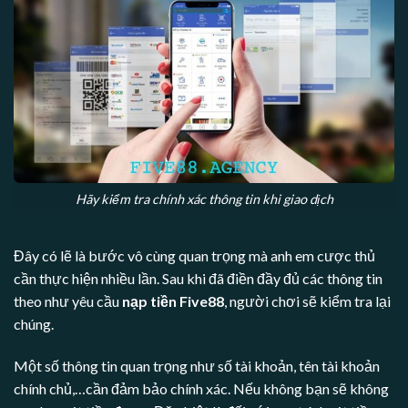
Hãy kiểm tra chính xác thông tin khi giao dịch
Đây có lẽ là bước vô cùng quan trọng mà anh em cược thủ
cần thực hiện nhiều lần. Sau khi đã điền đầy đủ các thông tin
theo như yêu cầu
nạp tiền Five88
, người chơi sẽ kiểm tra lại
chúng.
Một số thông tin quan trọng như số tài khoản, tên tài khoản
chính chủ,…cần đảm bảo chính xác. Nếu không bạn sẽ không