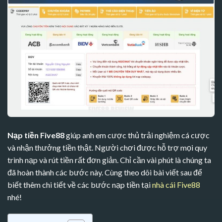
Nạp tiền Five88
giúp anh em cược thủ trải nghiệm cá cược
và nhận thưởng tiền thật. Người chơi được hỗ trợ mọi quy
trình nạp và rút tiền rất đơn giản. Chỉ cần vài phút là chúng ta
đã hoàn thành các bước này. Cùng theo dõi bài viết sau để
biết thêm chi tiết về các bước nạp tiền tại
nhà cái Five88
nhé!