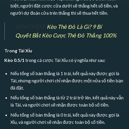
biệt, người đặt cược cửa dưới sẽ thắng hết số tiền, và
người dự đoán cửa trên thắng thì sẽ thua hết tiền.
XEM THÊM:
Kèo Thẻ Đỏ Là Gì? 9 Bí
Quyết Bắt Kèo Cược Thẻ Đỏ Thắng 100%
Trong Tài Xỉu
Kèo 0.5/1
trong cá cược Tài Xỉu có ý nghĩa như sau:
Nếu tổng số bàn thắng là 1 trái, kết quả này được gọi là
Tài, nhưng người chơi chỉ nhận được một nửa số tiền bạn
đã đặt.
Nếu tổng số bàn thắng là từ 2 trái trở lên, kết quả này vẫn
là Tài, và người chơi sẽ nhận được toàn bộ số tiền.
Nếu tổng số bàn thắng là 0 trái, kết quả này được gọi là
Xỉu, và người chơi sẽ nhận được toàn bộ số tiền.