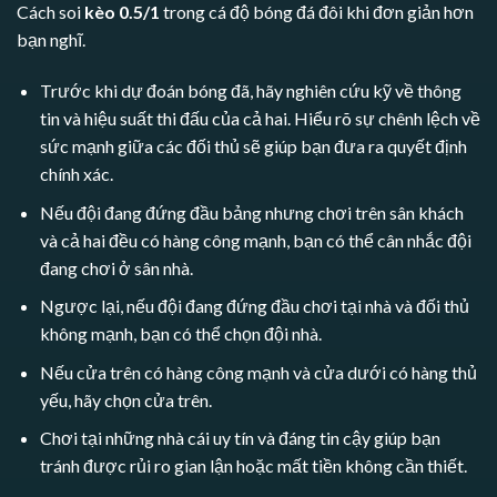
Cách soi
kèo 0.5/1
trong cá độ bóng đá đôi khi đơn giản hơn
bạn nghĩ.
Trước khi dự đoán bóng đã, hãy nghiên cứu kỹ về thông
tin và hiệu suất thi đấu của cả hai. Hiểu rõ sự chênh lệch về
sức mạnh giữa các đối thủ sẽ giúp bạn đưa ra quyết định
chính xác.
Nếu đội đang đứng đầu bảng nhưng chơi trên sân khách
và cả hai đều có hàng công mạnh, bạn có thể cân nhắc đội
đang chơi ở sân nhà.
Ngược lại, nếu đội đang đứng đầu chơi tại nhà và đối thủ
không mạnh, bạn có thể chọn đội nhà.
Nếu cửa trên có hàng công mạnh và cửa dưới có hàng thủ
yếu, hãy chọn cửa trên.
Chơi tại những nhà cái uy tín và đáng tin cậy giúp bạn
tránh được rủi ro gian lận hoặc mất tiền không cần thiết.