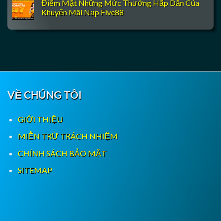
Điểm Mặt Những Mức Thưởng Hấp Dẫn Của
Khuyến Mãi Nạp Five88
VỀ CHÚNG TÔI
GIỚI THIỆU
MIỄN TRỪ TRÁCH NHIỆM
CHÍNH SÁCH BẢO MẬT
SITEMAP