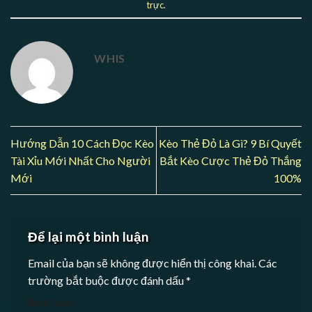
trực
.
WHIS
Hướng Dẫn 10 Cách Đọc Kèo
Kèo Thẻ Đỏ Là Gì? 9 Bí Quyết
Tài Xỉu Mới Nhất Cho Người
Bắt Kèo Cược Thẻ Đỏ Thắng
Mới
100%
Để lại một bình luận
Email của bạn sẽ không được hiển thị công khai.
Các
trường bắt buộc được đánh dấu
*
Bình luận
*