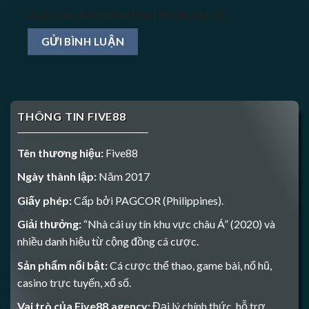
duyệt này cho lần bình luận kế tiếp của tôi.
THÔNG TIN FIVE88
Tên thương hiệu:
Five88
Ngày thành lập:
Năm 2017
Giấy phép:
Cấp bởi PAGCOR (Philippines).
Giải thưởng:
“Nhà cái uy tín khu vực châu Á” (2020) và
nhiều danh hiệu từ cộng đồng cá cược.
Sản phẩm nổi bật:
Cá cược thể thao, game bài, nổ hũ,
casino trực tuyến, xổ số.
Vai trò của Five88.agency:
Đại lý chính thức, hỗ trợ