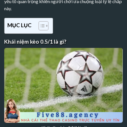
yếu tố quan trọng khiến người chơi ưa chuộng loại tỷ lệ chấp
này.
MỤC LỤC
Khái niệm kèo 0.5/1 là gì?