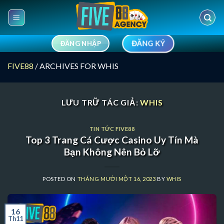
Bỏ
qua
nội
dung
ĐĂNG KÝ
ĐĂNG NHẬP
FIVE88
/
ARCHIVES FOR WHIS
LƯU TRỮ TÁC GIẢ:
WHIS
TIN TỨC FIVE88
Top 3 Trang Cá Cược Casino Uy Tín Mà
Bạn Không Nên Bỏ Lỡ
POSTED ON
THÁNG MƯỜI MỘT 16, 2023
BY
WHIS
16
Th11