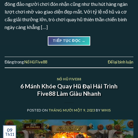
đông đảo người chơi đón nhận cũng như thu hút hàng ngàn
lượt chơi nhờ vào giao diện đẹp mắt. Với tỷ lệ nổ hũ và cơ
cấu giải thưởng lớn, trò chơi quay hũ thiên thần chiến binh
ngày càng khẳng […]
TIẾP TỤC ĐỌC
→
Đăng trong
Nổ Hũ Five88
Để lại bình luận
NỔ HŨ FIVE88
6 Mánh Khóe Quay Hũ Đại Hải Trình
Five88 Làm Giàu Nhanh
POSTED ON
THÁNG MƯỜI MỘT 9, 2023
BY
WHIS
09
Th11