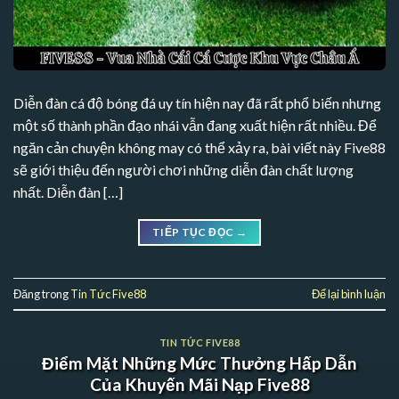
Diễn đàn cá độ bóng đá uy tín hiện nay đã rất phổ biến nhưng
một số thành phần đạo nhái vẫn đang xuất hiện rất nhiều. Để
ngăn cản chuyện không may có thể xảy ra, bài viết này Five88
sẽ giới thiệu đến người chơi những diễn đàn chất lượng
nhất. Diễn đàn […]
TIẾP TỤC ĐỌC
→
Đăng trong
Tin Tức Five88
Để lại bình luận
TIN TỨC FIVE88
Điểm Mặt Những Mức Thưởng Hấp Dẫn
Của Khuyến Mãi Nạp Five88