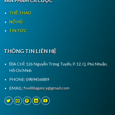
SẢN PHẨM CÁ CƯỢC
THỂ THAO
NỔ HŨ
TIN TỨC
THÔNG TIN LIÊN HỆ
ĐỊA CHỈ: 126 Nguyễn Trọng Tuyển, P. 12, Q. Phú Nhuận,
Hồ Chí Minh
PHONE: 0989456889
EMAIL:
five88agency@gmail.com