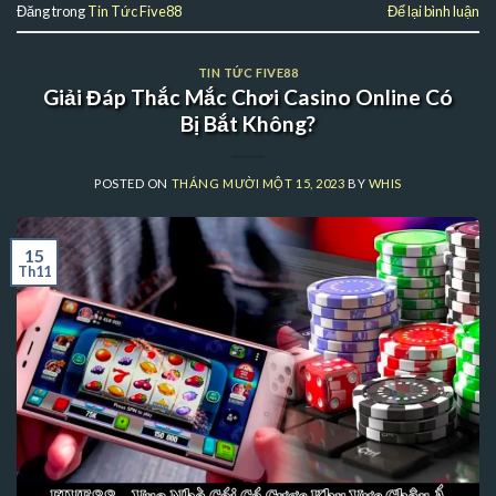
Đăng trong
Tin Tức Five88
Để lại bình luận
TIN TỨC FIVE88
Giải Đáp Thắc Mắc Chơi Casino Online Có
Bị Bắt Không?
POSTED ON
THÁNG MƯỜI MỘT 15, 2023
BY
WHIS
15
Th11